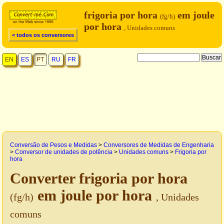
frigoria por hora
em joule
(fg/h)
por hora
, Unidades comuns
< todos os conversores
EN
ES
PT
RU
FR
Conversão de Pesos e Medidas
>
Conversores de Medidas de Engenharia
>
Conversor de unidades de potência
>
Unidades comuns
>
Frigoria por
hora
Converter frigoria por hora
em joule por hora
(fg/h)
, Unidades
comuns