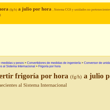
 hora
a julio por hora
(fg/h)
, Sistema CGS y unidades no pertenecientes
l
e medidas y pesos
>
Convertidores de medidas de ingeniería
>
Conversor de unid
s al Sistema Internacional
>
Frigoría por hora
rtir frigoría por hora
a julio 
(fg/h)
necientes al Sistema Internacional