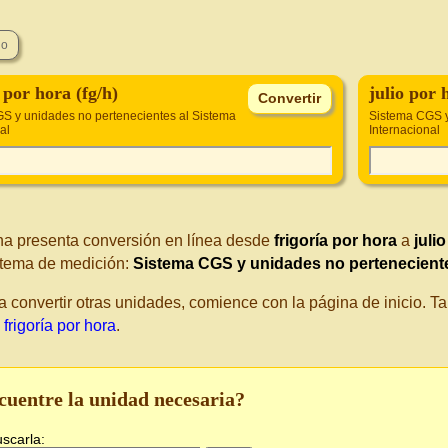
 por hora (fg/h)
julio por 
S y unidades no pertenecientes al Sistema
Sistema CGS y
al
Internacional
na presenta conversión en línea desde
frigoría por hora
a
juli
tema de medición:
Sistema CGS y unidades no perteneciente
a convertir otras unidades, comience con la página de inicio. 
 frigoría por hora
.
cuentre la unidad necesaria?
uscarla: