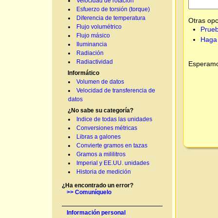
Velocidad de rotación
Esfuerzo de torsión (torque)
Diferencia de temperatura
Otras opc
Flujo volumétrico
Prueb
Flujo másico
Haga 
Iluminancia
Radiación
Radiactividad
Esperamos
Informático
Volumen de datos
Velocidad de transferencia de
datos
¿No sabe su categoría?
Indice de todas las unidades
Conversiones métricas
Libras a galones
Convierte gramos en tazas
Gramos a mililitros
Imperial y EE.UU. unidades
Historia de medición
¿Ha encontrado un error?
>> Comuníquelo
Información personal