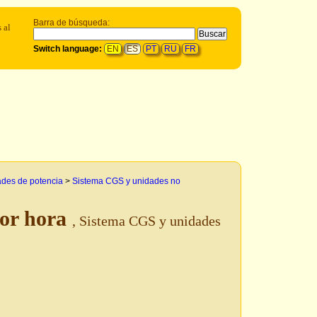
Barra de búsqueda:
 al
Switch language:
EN
ES
PT
RU
FR
ades de potencia
>
Sistema CGS y unidades no
por hora
, Sistema CGS y unidades