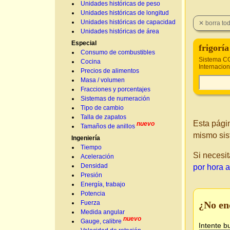
Unidades históricas de peso
Unidades históricas de longitud
Unidades históricas de capacidad
Unidades históricas de área
Especial
frigoría
Consumo de combustibles
Sistema CG
Cocina
Internacion
Precios de alimentos
Masa / volumen
Fracciones y porcentajes
Sistemas de numeración
Tipo de cambio
Talla de zapatos
Esta pági
nuevo
Tamaños de anillos
mismo sis
Ingeniería
Tiempo
Si necesit
Aceleración
Densidad
por hora a
Presión
Energía, trabajo
Potencia
¿No en
Fuerza
Medida angular
nuevo
Gauge, calibre
Intente b