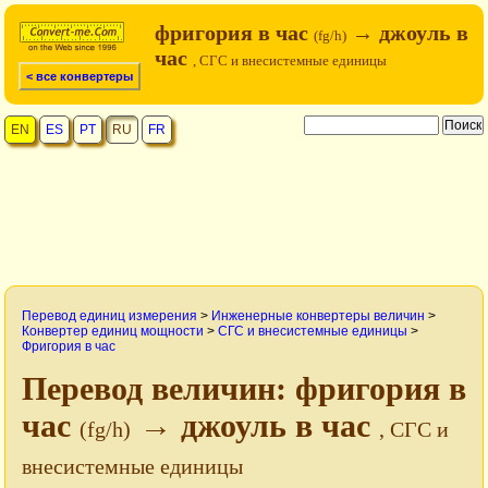
фригория в час
→ джоуль в
(fg/h)
час
, СГС и внесистемные единицы
< все конвертеры
EN
ES
PT
RU
FR
Перевод единиц измерения
>
Инженерные конвертеры величин
>
Конвертер единиц мощности
>
СГС и внесистемные единицы
>
Фригория в час
Перевод величин: фригория в
час
→ джоуль в час
(fg/h)
, СГС и
внесистемные единицы