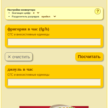
Настройки конвертера:
?
Значащих цифр:
Разделитель разрядов:
фригория в час (fg/h)
СГС и внесистемные единицы
джоуль в час
СГС и внесистемные единицы