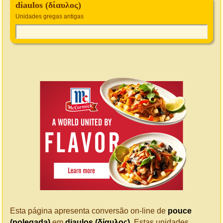
diaulos (δίαυλος)
Unidades gregas antigas
Esta página apresenta conversão on-line de
pouce
(polegada)
em
diaulos (δίαυλος)
. Estas unidades