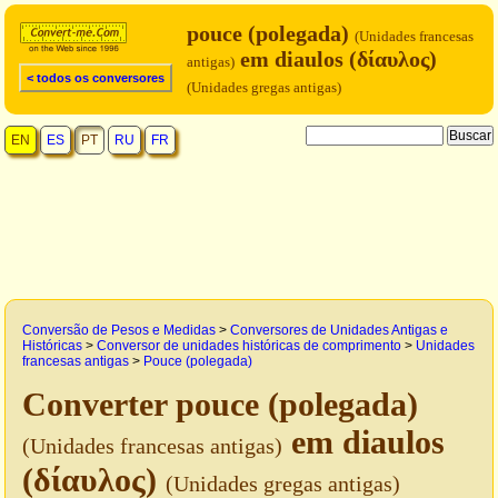
pouce (polegada)
(Unidades francesas
em diaulos (δίαυλος)
antigas)
< todos os conversores
(Unidades gregas antigas)
EN
ES
PT
RU
FR
Conversão de Pesos e Medidas
>
Conversores de Unidades Antigas e
Históricas
>
Conversor de unidades históricas de comprimento
>
Unidades
francesas antigas
>
Pouce (polegada)
Converter pouce (polegada)
em diaulos
(Unidades francesas antigas)
(δίαυλος)
(Unidades gregas antigas)