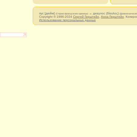
пус [дюйм]
→ диаулос (δίαυλος)
(Старые французские единицы)
(Древнегречески
Copyright © 1996-2024
Сергей Герштейн
,
Анна Герштейн
. Копиро
Использование персональных данных