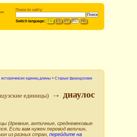
Поиск по сайту:
кие
Switch language:
EN
ES
PT
RU
FR
 историчексих единиц длины
>
Старые французские
→ диаулос
нцузские единицы)
цы (древние, античные, средневековые
тся. Если вам нужен перевод величин,
чин из разных стран,
перейдите на