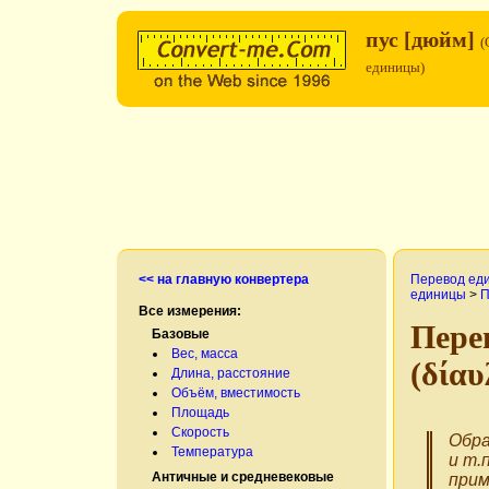
пус [дюйм]
(
единицы)
<< на главную конвертера
Перевод ед
единицы
>
П
Все измерения:
Пере
Базовые
Вес, масса
(δίαυ
Длина, расстояние
Объём, вместимость
Площадь
Скорость
Обра
Температура
и т.
Античные и средневековые
прим