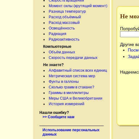
Скорость вращения
Момент силы (крутящий момент)
Разница температур
Не мо
Расход объёмный
Расход массовый
Попробуй
Освещённость
Радиация
Радиоактивность
Другие в
Компьютерные
Посм
Объём данных
Зада
Скорость передачи данных
Не знаете?
Алфавитный список всех единиц
Надеемся
Метрическая система мер
Фунты в галлоны
Сколько грамм в стакане?
Граммы в миллилитры
Меры США и Великобритании
История измерений
Нашли ошибку?
>> Сообщите нам
Использование персональных
данных