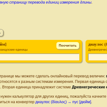
вную страницу перевода единиц измерения длины
.
юйм]
диаулос (
ранцузские единицы
Древнегрече
странице мы можете сделать онлайновый перевод величин:
относятся к разным системам измерения. Первая единица 
ы
. Вторая единица принадлежит системе
Древнегреческие
 нужен калькулятор для других единиц, пожалуйста начнит
иться на конвертер
диаулос (δίαυλος) → пус [дюйм]
.