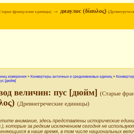
→ диаулос (δίαυλος)
Старые французские единицы)
(Древнегречес
иниц измерения
>
Конвертеры античных и средневековых единиц
>
Конвертер
ус [дюйм]
вод величин: пус [дюйм]
(Старые фра
λος)
(Древнегреческие единицы)
тите внимание, здесь представлены исторические едини
п.), которые за редким исключением сегодня не использую
еняющихся в наше время, в том числе национальных вели