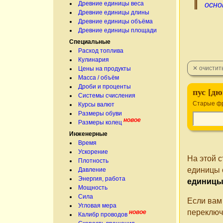
Древние единицы веса
осно
Древние единицы длины
Древние единицы объёма
Древние единицы площади
Специальные
Расход топлива
Кулинария
Цены на продукты
Масса / объём
Дроби и проценты
пус [д
Системы счисления
Старые ф
Курсы валют
Размеры обуви
новое
Размеры колец
Инженерные
Время
Ускорение
На этой 
Плотность
единицы 
Давление
Энергия, работа
единиц
Мощность
Сила
Если вам
Угловая мера
переключ
новое
Калибр проводов