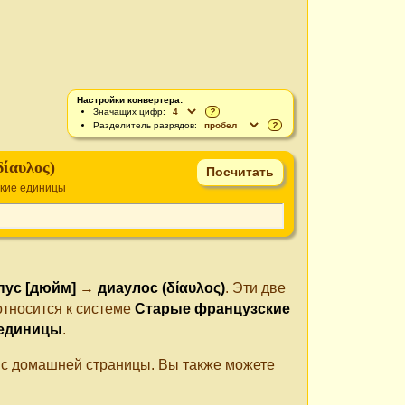
Настройки конвертера:
Значащих цифр:
?
Разделитель разрядов:
?
δίαυλος)
ские единицы
пус [дюйм]
→
диаулос (δίαυλος)
. Эти две
относится к системе
Старые французские
 единицы
.
е с домашней страницы. Вы также можете