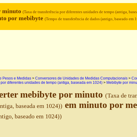
r minuto
(Taxa de transferência por diferentes unidades de tempo (antiga, bas
to por mebibyte
(Tempo de transferência de dados (antigo, baseado em 
e Pesos e Medidas
>
Conversores de Unidades de Medidas Computacionais
>
Con
a por diferentes unidades de tempo (antiga, baseada em 1024)
>
Mebibyte por minu
rter mebibyte por minuto
(Taxa de tra
em minuto por me
ntiga, baseada em 1024))
ntigo, baseado em 1024))