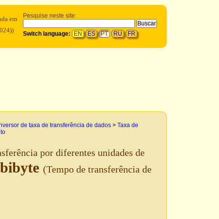
Pesquise neste site:
eada em
1024))
Switch language:
EN
ES
PT
RU
FR
versor de taxa de transferência de dados
>
Taxa de
to
nsferência por diferentes unidades de
bibyte
(Tempo de transferência de