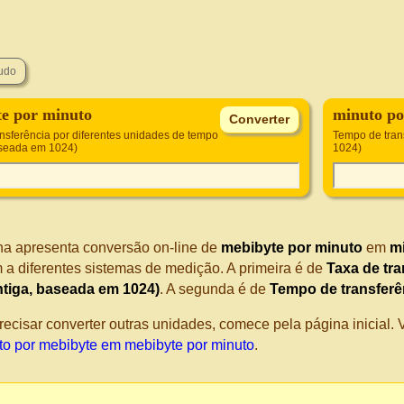
e por minuto
minuto po
ansferência por diferentes unidades de tempo
Tempo de tran
aseada em 1024)
1024)
na apresenta conversão on-line de
mebibyte por minuto
em
m
 a diferentes sistemas de medição. A primeira é de
Taxa de tra
ntiga, baseada em 1024)
. A segunda é de
Tempo de transferê
recisar converter outras unidades, comece pela página inicial
to por mebibyte em mebibyte por minuto
.