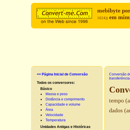
mebibyte po
em minu
1024))
<< Página Inicial de Conversão
Conversão d
transferênci
Todos os conversores:
Conve
Básico
Massa e peso
Distância e comprimento
tempo (a
Capacidade e volume
dados (a
Área
Velocidade
Temperatura
Unidades Antigas e Históricas