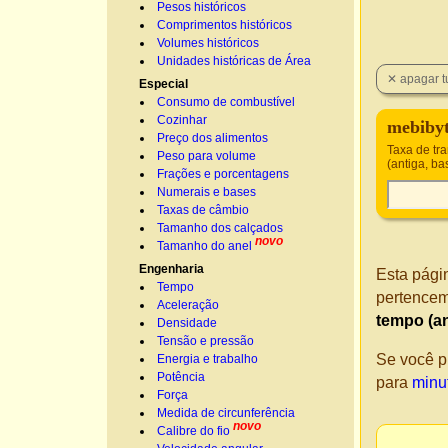
Pesos históricos
Comprimentos históricos
Volumes históricos
Unidades históricas de Área
Especial
Consumo de combustível
Cozinhar
mebibyt
Preço dos alimentos
Taxa de tr
Peso para volume
(antiga, b
Frações e porcentagens
Numerais e bases
Taxas de câmbio
Tamanho dos calçados
novo
Tamanho do anel
Engenharia
Esta pági
Tempo
pertencem
Aceleração
tempo (a
Densidade
Tensão e pressão
Se você p
Energia e trabalho
Potência
para
minu
Força
Medida de circunferência
novo
Calibre do fio