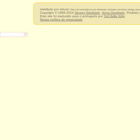
mebibyte por minuto
(Taxa de transferência por diferentes unidades de tempo (antiga, ba
Copyright © 1996-2024
Sergey Gershtein
,
Anna Gershtein
. Proibido
Este site foi traduzido para o português por
Yuli Della Volpi
Nossa política de privacidade