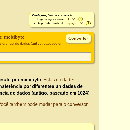
Configurações de conversão:
Dígitos significativos:
?
Separador decimal:
?
r mebibyte
sferência de dados (antigo, baseado em
inuto por mebibyte
. Estas unidades
nsferência por diferentes unidades de
ncia de dados (antigo, baseado em 1024)
.
. Você também pode mudar para o conversor