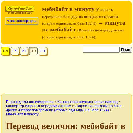
мебибайт в минуту
(Скорость
передачи на базе других интервалов времени
< все конвертеры
→ минута
(старые единицы, на базе 1024))
на мебибайт
(Время на передачу данных
(старые единицы, на базе 1024))
EN
ES
PT
RU
FR
Перевод единиц измерения
>
Конвертеры компьютерных единиц
>
Конвертер скорости передачи данных
>
Скорость передачи на базе
других интервалов времени (старые единицы, на базе 1024)
>
Мебибайт в минуту
Перевод величин: мебибайт в