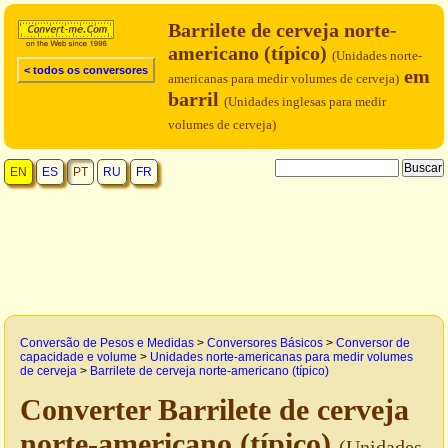
Barrilete de cerveja norte-
americano (típico)
(Unidades norte-
< todos os conversores
em
americanas para medir volumes de cerveja)
barril
(Unidades inglesas para medir
volumes de cerveja)
EN
ES
PT
RU
FR
Conversão de Pesos e Medidas
>
Conversores Básicos
>
Conversor de
capacidade e volume
>
Unidades norte-americanas para medir volumes
de cerveja
>
Barrilete de cerveja norte-americano (típico)
Converter Barrilete de cerveja
norte-americano (típico)
(Unidades