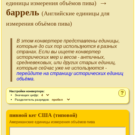
→
единицы измерения объёмов пива)
баррель
(Английские единицы для
измерения объёмов пива)
В этом конвертере представлены единицы,
которые до сих пор используются в разных
странах. Если вы ищете конвертер
исторических мер и весов - античных,
средневековых, или других старых единиц,
которые сейчас уже не используются -
перейдите на страницу исторических единиц
объёма
.
Настройки конвертера:
?
Значащих цифр:
Разделитель разрядов:
пивной кег США (типовой)
Американские единицы измерения объёмов пива