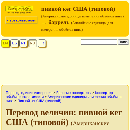
пивной кег США (типовой)
(Американские единицы измерения объёмов пива)
< все конвертеры
→ баррель
(Английские единицы для
измерения объёмов пива)
EN
ES
PT
RU
FR
Перевод единиц измерения
>
Базовые конвертеры
>
Конвертер
объёма и вместимости
>
Американские единицы измерения объёмов
пива
>
Пивной кег США (типовой)
Перевод величин: пивной кег
США (типовой)
(Американские