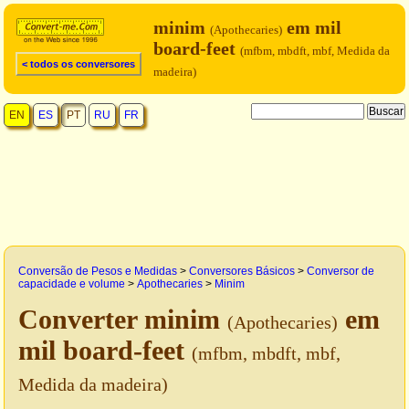
minim
em mil
(Apothecaries)
board-feet
(mfbm, mbdft, mbf, Medida da
< todos os conversores
madeira)
EN
ES
PT
RU
FR
Conversão de Pesos e Medidas
>
Conversores Básicos
>
Conversor de
capacidade e volume
>
Apothecaries
>
Minim
Converter minim
em
(Apothecaries)
mil board-feet
(mfbm, mbdft, mbf,
Medida da madeira)