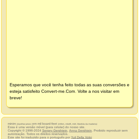
Esperamos que você tenha feito todas as suas conversões e
esteja satisfeito
Convert-me.Com
. Volte a nos visitar em
breve!
minim
em mil board-feet
(Apothecaries)
(mfbm, mbdft, mbf, Medida da madeira)
Essa é uma versão móvel (para celular) do nosso site.
Copyright © 1996-2024
Sergey Gershtein
,
Anna Gershtein
. Proibido reproduzir sem
autorização. Todos os direitos reservados.
Este site foi traduzido para o português por
Yuli Della Volpi