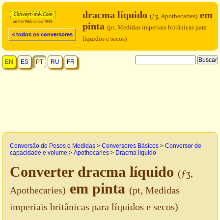
dracma líquido
em
(ƒʒ, Apothecaries)
pinta
(pt, Medidas imperiais britânicas para
< todos os conversores
líquidos e secos)
EN
ES
PT
RU
FR
Conversão de Pesos e Medidas
>
Conversores Básicos
>
Conversor de
capacidade e volume
>
Apothecaries
>
Dracma líquido
Converter dracma líquido
(ƒʒ,
em pinta
Apothecaries)
(pt, Medidas
imperiais britânicas para líquidos e secos)