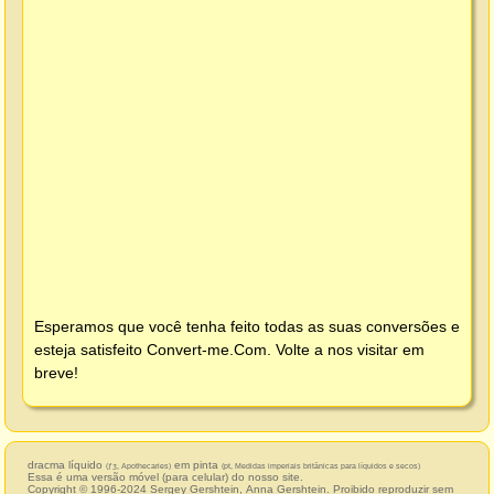
Esperamos que você tenha feito todas as suas conversões e
esteja satisfeito
Convert-me.Com
. Volte a nos visitar em
breve!
dracma líquido
em pinta
(ƒʒ, Apothecaries)
(pt, Medidas imperiais britânicas para líquidos e secos)
Essa é uma versão móvel (para celular) do nosso site.
Copyright © 1996-2024
Sergey Gershtein
,
Anna Gershtein
. Proibido reproduzir sem