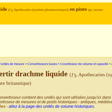
uide
en pinte
(ƒʒ, Apothecaries (système pharmaceutique))
(pt, mesure
'unités de mesure
>
Convertisseurs bases
>
Covertisseur de volume et capacité
>
rtir drachme liquide
(ƒʒ, Apothecaries (
ure britannique)
nvertisseur contient des unités qui sont utilisées jusqu'ici dans
rtisseur de mesures et de poids historiques - antiques, médiéva
sées -
allez à la page des unités de volume historiques
.