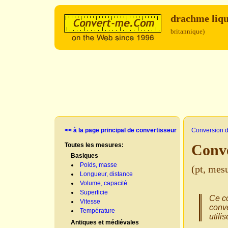
drachme liq
britannique)
<< à la page principal de convertisseur
Conversion d
Toutes les mesures:
Conve
Basiques
Poids, masse
(pt, mes
Longueur, distance
Volume, capacité
Superficie
Ce co
Vitesse
conve
Température
utili
Antiques et médiévales