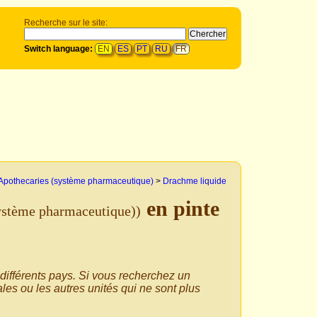
Recherche sur le site:
Switch language:
EN
ES
PT
RU
FR
Apothecaries (système pharmaceutique)
>
Drachme liquide
en pinte
système pharmaceutique))
 différents pays. Si vous recherchez un
les ou les autres unités qui ne sont plus