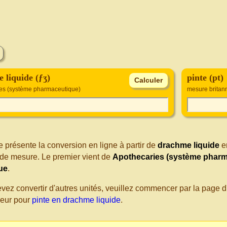
 liquide (ƒʒ)
pinte (pt)
es (système pharmaceutique)
mesure britan
 présente la conversion en ligne à partir de
drachme liquide
e
de mesure. Le premier vient de
Apothecaries (système pharm
ue
.
evez convertir d'autres unités, veuillez commencer par la page
seur pour
pinte en drachme liquide
.