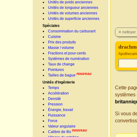
Unités de poids anciennes
Unités de longueur anciennes
Unités de volumes anciennes
Unités de superficie anciennes
Spéciales
Consommation du carburant
Cuisine
Prix des produits
drachme
Masse / volume
Fractions et pour-cents
Apothecari
Systèmes de numération
Taux de change
Pointures
nouveau
Tailles de bague
Unités d'ingénierie
Cette page
Temps
Accélération
systèmes 
Densité
britanniq
Pression
Énergie, travail
Si vous d
Puissance
convertis
Force
Valeur angulaire
nouveau
Calibre de fils