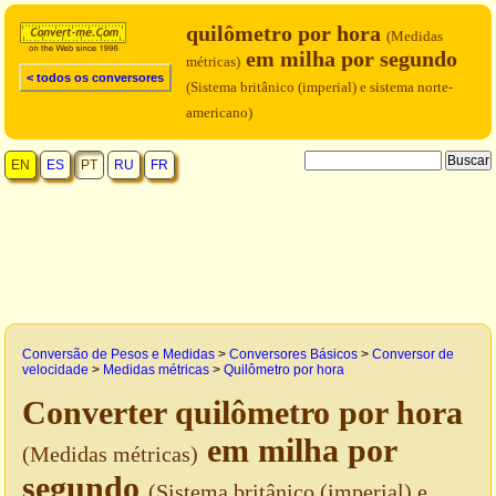
quilômetro por hora
(Medidas
em milha por segundo
métricas)
< todos os conversores
(Sistema britânico (imperial) e sistema norte-
americano)
EN
ES
PT
RU
FR
Conversão de Pesos e Medidas
>
Conversores Básicos
>
Conversor de
velocidade
>
Medidas métricas
>
Quilômetro por hora
Converter quilômetro por hora
em milha por
(Medidas métricas)
segundo
(Sistema britânico (imperial) e