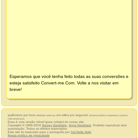
Esperamos que você tenha feito todas as suas conversões e
esteja satisfeito
Convert-me.Com
. Volte a nos visitar em
breve!
quilômetro por hora
em milha por segundo
(Medidas métricas)
(Sistema britânico (imperial) e sistema
norte-americano)
Essa é uma versão móvel (para celular) do nosso site.
Copyright © 1996-2024
Sergey Gershtein
,
Anna Gershtein
. Proibido reproduzir sem
autorização. Todos os direitos reservados.
Este site foi traduzido para o português por
Yuli Della Volpi
Nossa política de privacidade