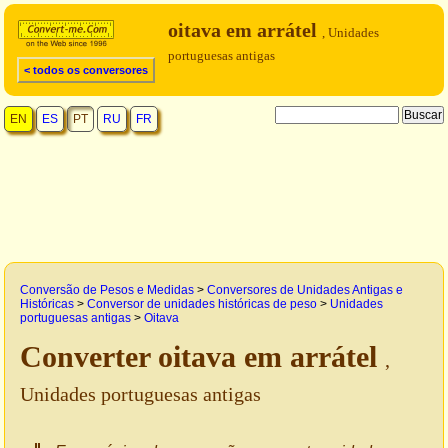
oitava em arrátel
, Unidades
portuguesas antigas
< todos os conversores
EN
ES
PT
RU
FR
Conversão de Pesos e Medidas
>
Conversores de Unidades Antigas e
Históricas
>
Conversor de unidades históricas de peso
>
Unidades
portuguesas antigas
>
Oitava
Converter oitava em arrátel
,
Unidades portuguesas antigas