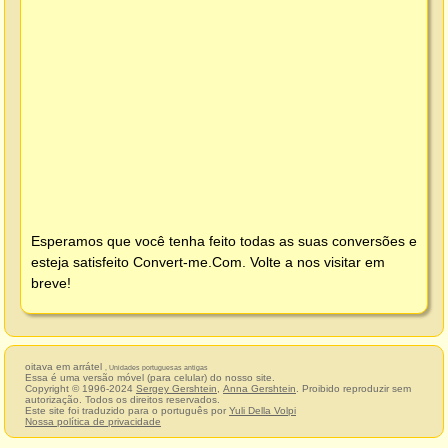
Esperamos que você tenha feito todas as suas conversões e
esteja satisfeito
Convert-me.Com
. Volte a nos visitar em
breve!
oitava em arrátel
, Unidades portuguesas antigas
Essa é uma versão móvel (para celular) do nosso site.
Copyright © 1996-2024
Sergey Gershtein
,
Anna Gershtein
. Proibido reproduzir sem
autorização. Todos os direitos reservados.
Este site foi traduzido para o português por
Yuli Della Volpi
Nossa política de privacidade