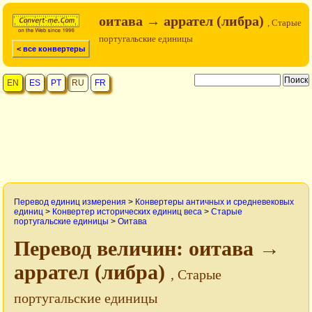
оитава → аррател (либра)
, Старые
португальские единицы
< все конвертеры
EN
ES
PT
RU
FR
Перевод единиц измерения
>
Конвертеры античных и средневековых
единиц
>
Конвертер исторических единиц веса
>
Старые
португальские единицы
>
Оитава
Перевод величин: оитава →
аррател (либра)
, Старые
португальские единицы