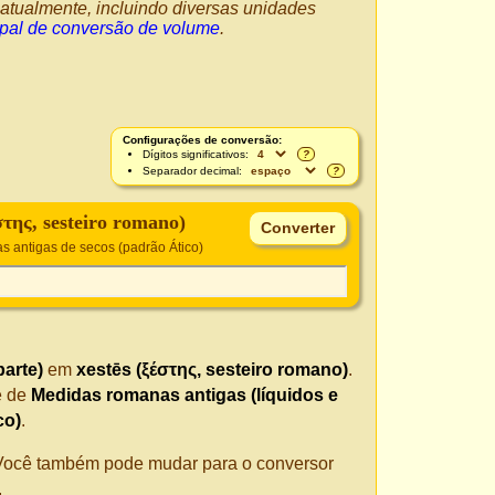
atualmente, incluindo diversas unidades
ipal de conversão de volume
.
Configurações de conversão:
Dígitos significativos:
?
Separador decimal:
?
στης, sesteiro romano)
s antigas de secos (padrão Ático)
parte)
em
xestēs (ξέστης, sesteiro romano)
.
é de
Medidas romanas antigas (líquidos e
co)
.
. Você também pode mudar para o conversor
.