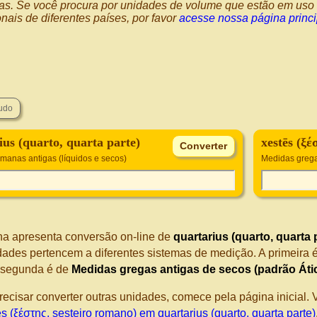
as. Se você procura por unidades de volume que estão em uso 
nais de diferentes países, por favor
acesse nossa página princ
ius (quarto, quarta parte)
xestēs (ξέ
manas antigas (líquidos e secos)
Medidas grega
na apresenta conversão on-line de
quartarius (quarto, quarta 
dades pertencem a diferentes sistemas de medição. A primeira 
A segunda é de
Medidas gregas antigas de secos (padrão Áti
recisar converter outras unidades, comece pela página inicial
s (ξέστης, sesteiro romano) em quartarius (quarto, quarta parte)