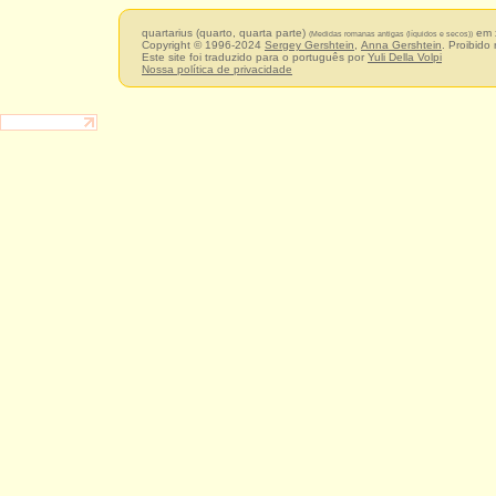
quartarius (quarto, quarta parte)
em x
(Medidas romanas antigas (líquidos e secos))
Copyright © 1996-2024
Sergey Gershtein
,
Anna Gershtein
. Proibido
Este site foi traduzido para o português por
Yuli Della Volpi
Nossa política de privacidade