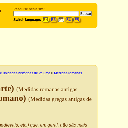
m
Pesquise neste site:
Switch language:
EN
ES
PT
RU
FR
e unidades históricas de volume
>
Medidas romanas
arte)
(Medidas romanas antigas
 romano)
(Medidas gregas antigas de
edievais, etc.) que, em geral, não são mais