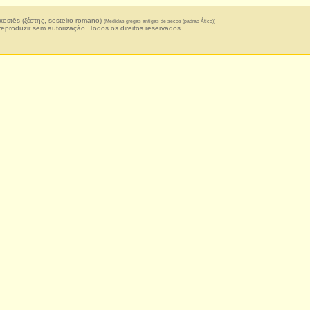
estēs (ξέστης, sesteiro romano)
(Medidas gregas antigas de secos (padrão Ático))
 reproduzir sem autorização. Todos os direitos reservados.