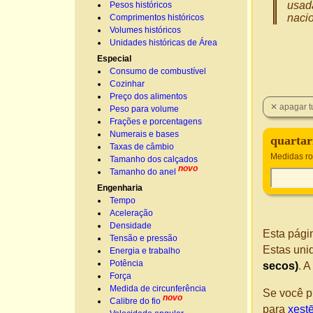
usad
Pesos históricos
nacio
Comprimentos históricos
Volumes históricos
Unidades históricas de Área
Especial
Consumo de combustível
Cozinhar
Preço dos alimentos
Peso para volume
Frações e porcentagens
Numerais e bases
quartar
Taxas de câmbio
Medidas ro
Tamanho dos calçados
novo
Tamanho do anel
Engenharia
Tempo
Aceleração
Densidade
Esta pági
Tensão e pressão
Estas uni
Energia e trabalho
Potência
secos)
. 
Força
Medida de circunferência
Se você p
novo
Calibre do fio
para
xestē