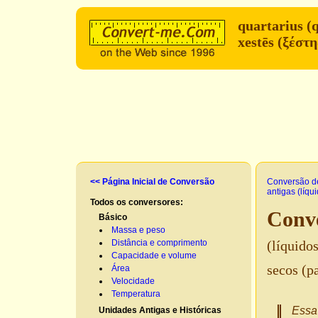
quartarius (
xestēs (ξέστ
<< Página Inicial de Conversão
Conversão d
antigas (líqu
Todos os conversores:
Conve
Básico
Massa e peso
Distância e comprimento
(líquidos
Capacidade e volume
secos (p
Área
Velocidade
Temperatura
Essa 
Unidades Antigas e Históricas