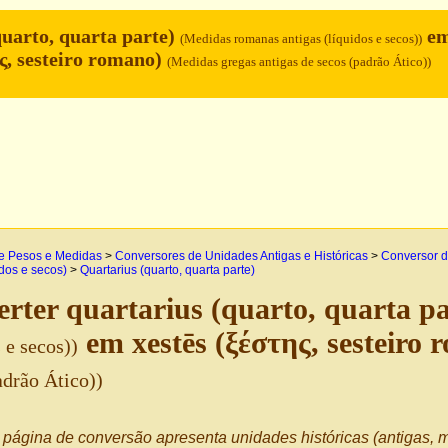
quarto, quarta parte)
e
(Medidas romanas antigas (líquidos e secos))
ης, sesteiro romano)
(Medidas gregas antigas de secos (padrão Ático))
e Pesos e Medidas
>
Conversores de Unidades Antigas e Históricas
>
Conversor d
idos e secos)
>
Quartarius (quarto, quarta parte)
rter quartarius (quarto, quarta p
em xestēs (ξέστης, sesteiro
 e secos))
adrão Ático))
página de conversão apresenta unidades históricas (antigas, m