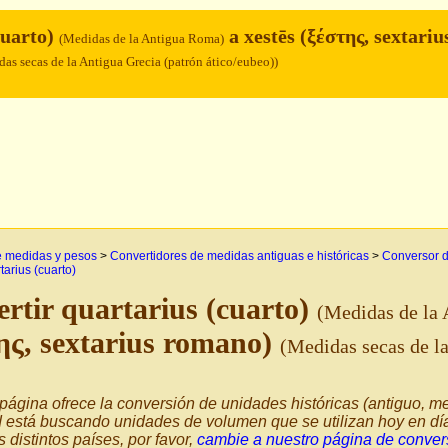
cuarto)
a xestēs (ξέστης, sextariu
(Medidas de la Antigua Roma)
as secas de la Antigua Grecia (patrón ático/eubeo))
e medidas y pesos
>
Convertidores de medidas antiguas e históricas
>
Conversor d
tarius (cuarto)
rtir quartarius (cuarto)
(Medidas de la
ης, sextarius romano)
(Medidas secas de la
página ofrece la conversión de unidades históricas (antiguo, me
d está buscando unidades de volumen que se utilizan hoy en d
s distintos países, por favor,
cambie a nuestro página de conver