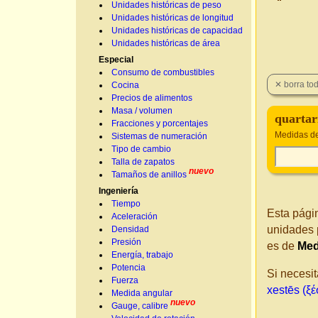
Unidades históricas de peso
Unidades históricas de longitud
Unidades históricas de capacidad
Unidades históricas de área
Especial
Consumo de combustibles
Cocina
Precios de alimentos
Masa / volumen
quartar
Fracciones y porcentajes
Medidas de
Sistemas de numeración
Tipo de cambio
Talla de zapatos
nuevo
Tamaños de anillos
Ingeniería
Tiempo
Esta pági
Aceleración
unidades 
Densidad
Presión
es de
Med
Energía, trabajo
Potencia
Si necesit
Fuerza
xestēs (ξέ
Medida angular
nuevo
Gauge, calibre