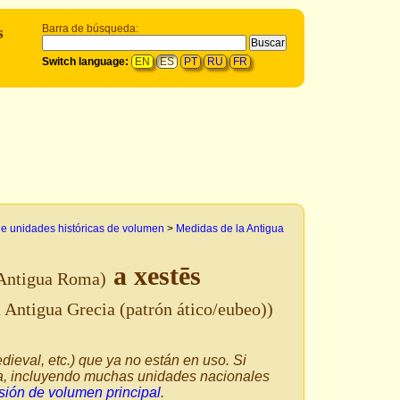
s
Barra de búsqueda:
Switch language:
EN
ES
PT
RU
FR
e unidades históricas de volumen
>
Medidas de la Antigua
a xestēs
 Antigua Roma)
 Antigua Grecia (patrón ático/eubeo))
dieval, etc.) que ya no están en uso. Si
ía, incluyendo muchas unidades nacionales
sión de volumen principal
.