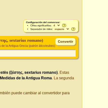
Configuración del conversor:
Cifras significatifas:
?
Separador de miles:
?
στης, sextarius romano)
de la Antigua Grecia (patrón ático/eubeo)
stēs (ξέστης, sextarius romano)
. Estas
Medidas de la Antigua Roma
. La segunda
También puede cambiar al convertidor para