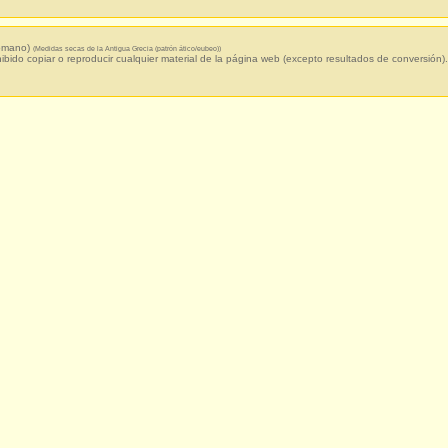
romano)
(Medidas secas de la Antigua Grecia (patrón ático/eubeo))
hibido copiar o reproducir cualquier material de la página web (excepto resultados de conversión).