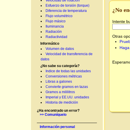
Velocidad de rotación
Esfuerzo de torsión (torque)
¿No en
Diferencia de temperatura
Flujo volumétrico
Intente b
Flujo másico
Iluminancia
Radiación
Otras opc
Radiactividad
Prueb
Informático
Haga 
Volumen de datos
Velocidad de transferencia de
datos
Esperamos
¿No sabe su categoría?
Indice de todas las unidades
Conversiones métricas
Libras a galones
Convierte gramos en tazas
Gramos a mililitros
Imperial y EE.UU. unidades
Historia de medición
¿Ha encontrado un error?
>> Comuníquelo
Información personal