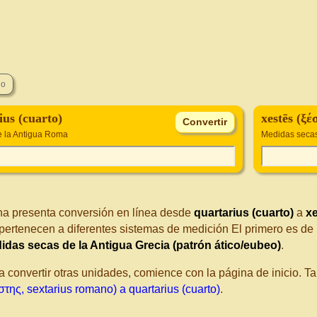
ius (cuarto)
xestēs (ξέ
 la Antigua Roma
Medidas secas 
na presenta conversión en línea desde
quartarius (cuarto)
a
xe
pertenecen a diferentes sistemas de medición El primero es de
idas secas de la Antigua Grecia (patrón ático/eubeo)
.
a convertir otras unidades, comience con la página de inicio. 
στης, sextarius romano) a quartarius (cuarto)
.