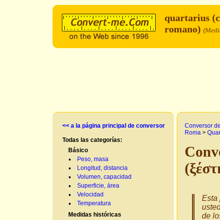
quartarius (
romano)
(Medid
<< a la página principal de conversor
Conversor d
Roma
>
Quar
Todas las categorías:
Conve
Básico
Peso, masa
(ξέστ
Longitud, distancia
Volumen, capacidad
Superficie, área
Velocidad
Esta 
Temperatura
uste
Medidas históricas
de lo