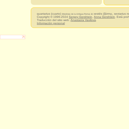
quartarius (cuarto)
a xestēs (ξέστης, sextarius 
(Medidas de la Antigua Roma)
Copyright © 1996-2024
Sergey Gershtein
,
Anna Gershtein
. Está pro
Traducción del sitio web:
Anastasía Vavilova
.
Información personal