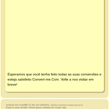
Esperamos que você tenha feito todas as suas conversões e
esteja satisfeito
Convert-me.Com
. Volte a nos visitar em
breve!
ochavo em cuartillo (¼ de um celemín)
, Medidas espanholas antigas para secos
Essa é uma versão móvel (para celular) do nosso site.