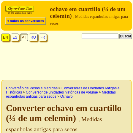
ochavo em cuartillo (¼ de um
celemín)
, Medidas espanholas antigas para
< todos os conversores
secos
EN
ES
PT
RU
FR
Conversão de Pesos e Medidas
>
Conversores de Unidades Antigas e
Históricas
>
Conversor de unidades históricas de volume
>
Medidas
espanholas antigas para secos
>
Ochavo
Converter ochavo em cuartillo
(¼ de um celemín)
, Medidas
espanholas antigas para secos