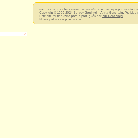
metro cúbico por hora
em acre-pé por minuto
(m³/hour, Unidades métricas)
(Un
Copyright © 1996-2024
Sergey Gershtein
,
Anna Gershtein
. Proibido
Este site foi traduzido para o português por
Yuli Della Volpi
Nossa política de privacidade