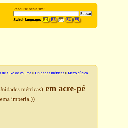
Pesquise neste site:
Switch language:
EN
ES
PT
RU
FR
 de fluxo de volume
>
Unidades métricas
>
Metro cúbico
em acre-pé
Unidades métricas)
tema imperial))