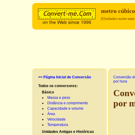
metro cúbic
(Unidades norte-amer
<< Página Inicial de Conversão
Conversão d
por hora
Todos os conversores:
Conve
Básico
Massa e peso
por 
Distância e comprimento
Capacidade e volume
Área
Velocidade
Temperatura
Unidades Antigas e Históricas