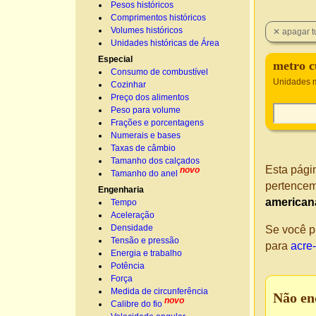
Pesos históricos
Comprimentos históricos
Volumes históricos
Unidades históricas de Área
Especial
metro c
Consumo de combustível
Unidades m
Cozinhar
Preço dos alimentos
Peso para volume
Frações e porcentagens
Numerais e bases
Taxas de câmbio
Tamanho dos calçados
Esta pági
novo
Tamanho do anel
pertencem
Engenharia
americana
Tempo
Aceleração
Densidade
Se você p
Tensão e pressão
para
acre
Energia e trabalho
Potência
Força
Medida de circunferência
Não en
novo
Calibre do fio