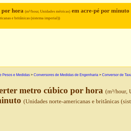
o por hora
em acre-pé por minuto
(m³/hour, Unidades métricas)
icanas e britânicas (sistema imperial))
e Pesos e Medidas
>
Conversores de Medidas de Engenharia
>
Conversor de Taxa
rter metro cúbico por hora
(m³/hour, 
minuto
(Unidades norte-americanas e britânicas (sis