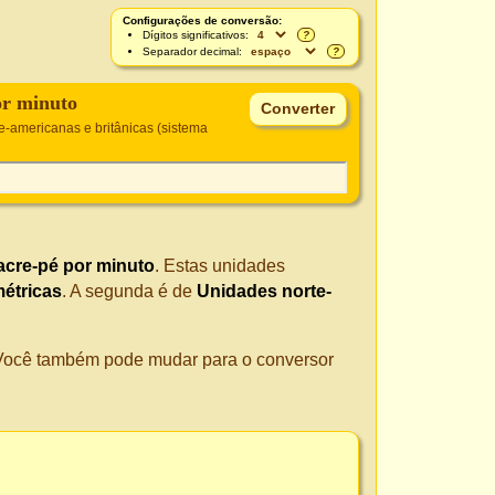
Configurações de conversão:
Dígitos significativos:
?
Separador decimal:
?
or minuto
e-americanas e britânicas (sistema
acre-pé por minuto
. Estas unidades
étricas
. A segunda é de
Unidades norte-
. Você também pode mudar para o conversor