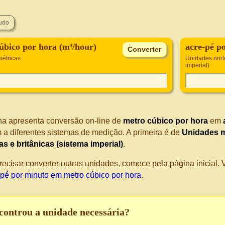
úbico por hora (m³/hour)
acre-pé p
étricas
Unidades nort
imperial)
na apresenta conversão on-line de
metro cúbico por hora
em
 a diferentes sistemas de medição. A primeira é de
Unidades m
s e britânicas (sistema imperial)
.
recisar converter outras unidades, comece pela página inicial
-pé por minuto em metro cúbico por hora
.
controu a unidade necessária?