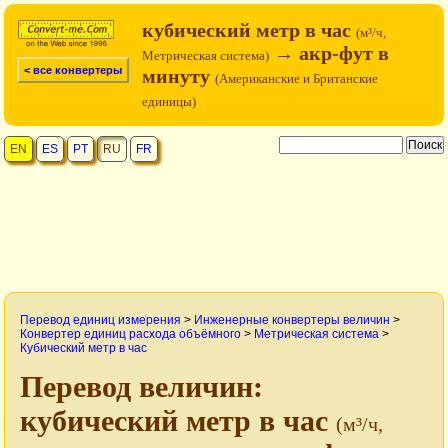
кубический метр в час
(м³/ч,
→ акр-фут в
Метрическая система)
< все конвертеры
минуту
(Американские и Британские
единицы)
EN
ES
PT
RU
FR
Перевод единиц измерения
>
Инженерные конвертеры величин
>
Конвертер единиц расхода объёмного
>
Метрическая система
>
Кубический метр в час
Перевод величин:
кубический метр в час
(м³/ч,