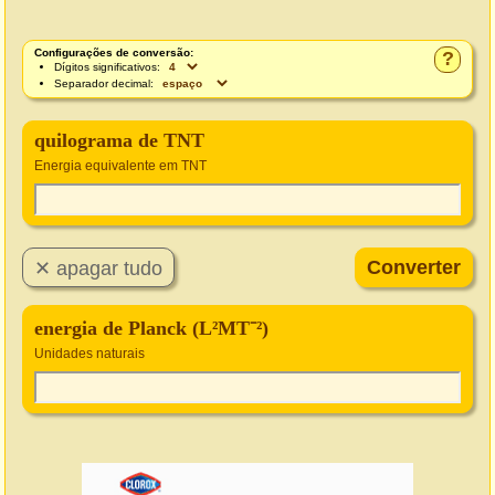
Configurações de conversão:
?
Dígitos significativos:
Separador decimal:
quilograma de TNT
Energia equivalente em TNT
energia de Planck (L²MT⁻²)
Unidades naturais