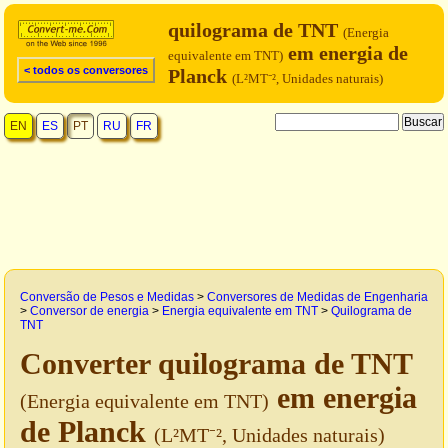
quilograma de TNT
(Energia
em energia de
equivalente em TNT)
< todos os conversores
Planck
(L²MT⁻², Unidades naturais)
EN
ES
PT
RU
FR
Conversão de Pesos e Medidas
>
Conversores de Medidas de Engenharia
>
Conversor de energia
>
Energia equivalente em TNT
>
Quilograma de
TNT
Converter quilograma de TNT
em energia
(Energia equivalente em TNT)
de Planck
(L²MT⁻², Unidades naturais)