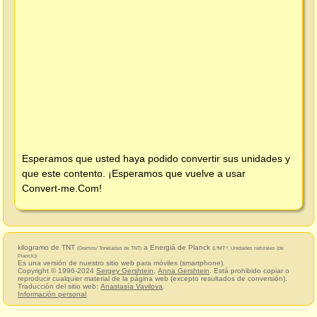
Esperamos que usted haya podido convertir sus unidades y
que este contento. ¡Esperamos que vuelve a usar
Convert-me.Com
!
kilogramo de TNT
a Energiá de Planck
(Gramos/ Toneladas de TNT)
(L²MT⁻², Unidades naturales (de
Planck))
Es una versión de nuestro sitio web para móviles (smartphone).
Copyright © 1996-2024
Sergey Gershtein
,
Anna Gershtein
. Está prohibido copiar o
reproducir cualquier material de la página web (excepto resultados de conversión).
Traducción del sitio web:
Anastasía Vavilova
.
Información personal