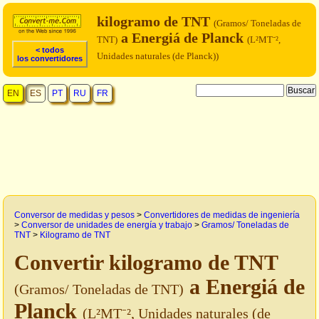
kilogramo de TNT
(Gramos/ Toneladas de
a Energiá de Planck
TNT)
(L²MT⁻²,
< todos
Unidades naturales (de Planck))
los convertidores
EN
ES
PT
RU
FR
Conversor de medidas y pesos
>
Convertidores de medidas de ingeniería
>
Conversor de unidades de energía y trabajo
>
Gramos/ Toneladas de
TNT
>
Kilogramo de TNT
Convertir kilogramo de TNT
a Energiá de
(Gramos/ Toneladas de TNT)
Planck
(L²MT⁻², Unidades naturales (de