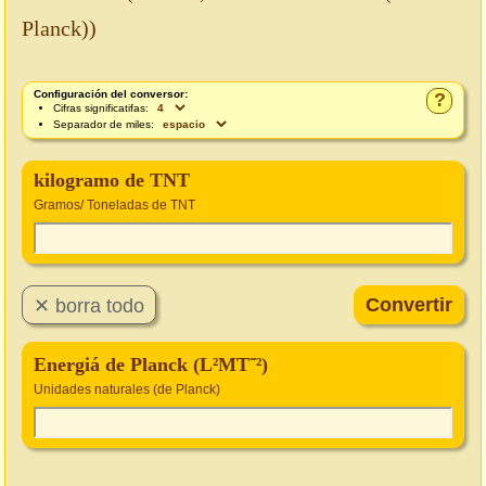
Planck))
Configuración del conversor:
?
Cifras significatifas:
Separador de miles:
kilogramo de TNT
Gramos/ Toneladas de TNT
Energiá de Planck (L²MT⁻²)
Unidades naturales (de Planck)