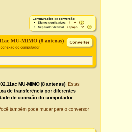
Configurações de conversão:
Dígitos significativos:
?
Separador decimal:
?
.11ac MU-MIMO (8 antenas)
e conexão do computador
802.11ac MU-MIMO (8 antenas)
. Estas
xa de transferência por diferentes
idade de conexão do computador
.
. Você também pode mudar para o conversor