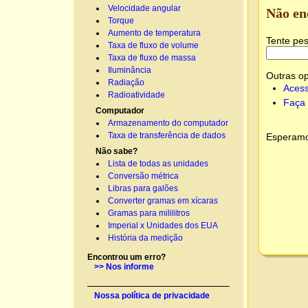
Velocidade angular
Não en
Torque
Aumento de temperatura
Tente pes
Taxa de fluxo de volume
Taxa de fluxo de massa
Iluminância
Outras o
Radiação
Acess
Radioatividade
Faça 
Computador
Armazenamento do computador
Taxa de transferência de dados
Esperamos
Não sabe?
Lista de todas as unidades
Conversão métrica
Libras para galões
Converter gramas em xícaras
Gramas para mililitros
Imperial x Unidades dos EUA
História da medição
Encontrou um erro?
>> Nos informe
Nossa política de privacidade