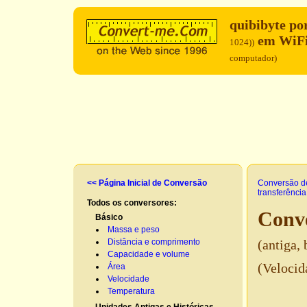
quibibyte po
em WiFi
1024))
computador)
<< Página Inicial de Conversão
Conversão d
transferênci
Todos os conversores:
Conve
Básico
Massa e peso
Distância e comprimento
(antiga,
Capacidade e volume
(Velocid
Área
Velocidade
Temperatura