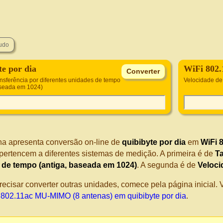
te por dia
WiFi 802
ansferência por diferentes unidades de tempo
Velocidade d
aseada em 1024)
na apresenta conversão on-line de
quibibyte por dia
em
WiFi 
pertencem a diferentes sistemas de medição. A primeira é de
Ta
 de tempo (antiga, baseada em 1024)
. A segunda é de
Veloc
recisar converter outras unidades, comece pela página inicial
 802.11ac MU-MIMO (8 antenas) em quibibyte por dia
.