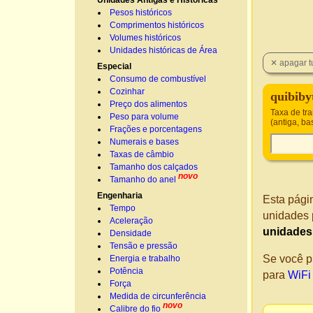
Unidades Antigas e Históricas
Pesos históricos
Comprimentos históricos
Volumes históricos
Unidades históricas de Área
Especial
Consumo de combustível
Cozinhar
quibiby
Preço dos alimentos
Taxa de tr
Peso para volume
(antiga, b
Frações e porcentagens
Numerais e bases
Taxas de câmbio
Tamanho dos calçados
novo
Tamanho do anel
Engenharia
Esta pági
Tempo
unidades 
Aceleração
unidades
Densidade
Tensão e pressão
Se você p
Energia e trabalho
Potência
para
WiFi
Força
Medida de circunferência
novo
Calibre do fio