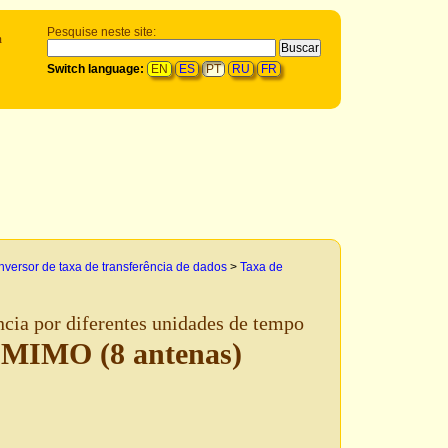
Pesquise neste site:
m
Switch language:
EN
ES
PT
RU
FR
versor de taxa de transferência de dados
>
Taxa de
ncia por diferentes unidades de tempo
-MIMO (8 antenas)