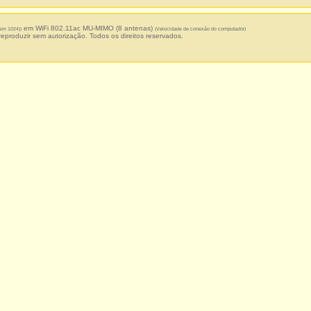
em WiFi 802.11ac MU-MIMO (8 antenas)
 em 1024))
(Velocidade de conexão do computador)
 reproduzir sem autorização. Todos os direitos reservados.