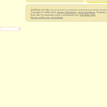
quibibyte por dia
(Taxa de transferência por diferentes unidades de tempo (antiga, baseada
Copyright © 1996-2024
Sergey Gershtein
,
Anna Gershtein
. Proibido
Este site foi traduzido para o português por
Yuli Della Volpi
Nossa política de privacidade