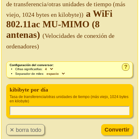
de transferencia/otras unidades de tiempo (más
a WiFi
viejo, 1024 bytes en kilobyte))
802.11ac MU-MIMO (8
antenas)
(Velocidades de conexión de
ordenadores)
Configuración del conversor:
?
Cifras significatifas:
Separador de miles:
kibibyte por día
Tasa de transferencia/otras unidades de tiempo (más viejo, 1024 bytes
en kilobyte)