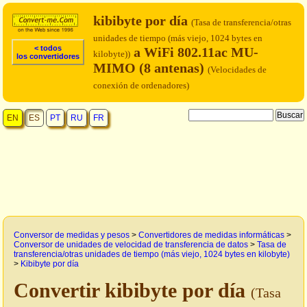
kibibyte por día
(Tasa de transferencia/otras
unidades de tiempo (más viejo, 1024 bytes en
< todos
a WiFi 802.11ac MU-
kilobyte))
los convertidores
MIMO (8 antenas)
(Velocidades de
conexión de ordenadores)
EN
ES
PT
RU
FR
Conversor de medidas y pesos
>
Convertidores de medidas informáticas
>
Conversor de unidades de velocidad de transferencia de datos
>
Tasa de
transferencia/otras unidades de tiempo (más viejo, 1024 bytes en kilobyte)
>
Kibibyte por día
Convertir kibibyte por día
(Tasa