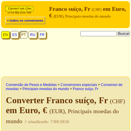
Franco suíço, Fr
em Euro,
(CHF)
€
(EUR), Principais moedas do mundo
< todos os conversores
EN
ES
PT
RU
FR
Conversão de Pesos e Medidas
>
Conversores especiais
>
Conversor de
moedas
>
Principais moedas do mundo
>
Franco suíço, Fr
Converter Franco suíço, Fr
(CHF)
em Euro, €
(EUR), Principais moedas do
mundo
// atualizado:
7/08/2026