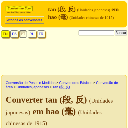
tan (段, 反)
em
(Unidades japonesas)
hao (毫)
(Unidades chinesas de 1915)
< todos os conversores
EN
ES
PT
RU
FR
Conversão de Pesos e Medidas
>
Conversores Básicos
>
Conversão de
área
>
Unidades japonesas
>
Tan (段, 反)
Converter tan (段, 反)
(Unidades
em hao (毫)
japonesas)
(Unidades
chinesas de 1915)