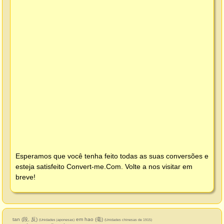
Esperamos que você tenha feito todas as suas conversões e
esteja satisfeito
Convert-me.Com
. Volte a nos visitar em
breve!
tan (段, 反)
em hao (毫)
(Unidades japonesas)
(Unidades chinesas de 1915)