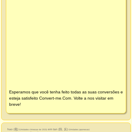
Esperamos que você tenha feito todas as suas conversões e
esteja satisfeito
Convert-me.Com
. Volte a nos visitar em
breve!
hao (毫)
em tan (段, 反)
(Unidades chinesas de 1915)
(Unidades japonesas)