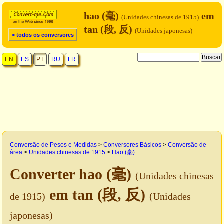
hao (毫)
em
(Unidades chinesas de 1915)
tan (段, 反)
(Unidades japonesas)
< todos os conversores
EN
ES
PT
RU
FR
Conversão de Pesos e Medidas
>
Conversores Básicos
>
Conversão de
área
>
Unidades chinesas de 1915
>
Hao (毫)
Converter hao (毫)
(Unidades chinesas
em tan (段, 反)
de 1915)
(Unidades
japonesas)