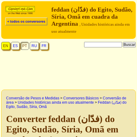
feddan (فدّان‎) do Egito, Sudão,
Síria, Omã em cuadra da
< todos os conversores
Argentina
, Unidades históricas ainda em
uso atualmente
EN
ES
PT
RU
FR
Conversão de Pesos e Medidas
>
Conversores Básicos
>
Conversão de
área
>
Unidades históricas ainda em uso atualmente
>
Feddan (فدّان‎) do
Egito, Sudão, Síria, Omã
Converter feddan (فدّان‎) do
Egito, Sudão, Síria, Omã em