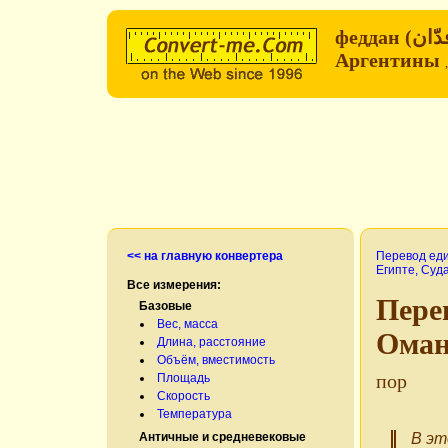
феддан (فدّان‎) в Египте, Судане, Сирии, Омане → квадра
Аргентины
<< на главную конвертера
Перевод ед
Египте, Суд
Все измерения:
Перевод вел
Базовые
Вес, масса
Оман
Длина, расстояние
Объём, вместимость
пор
Площадь
Скорость
Температура
Античные и средневековые
В эт