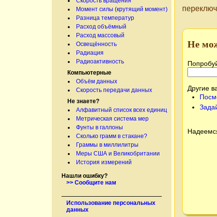
Скорость вращения
переключ
Момент силы (крутящий момент)
Разница температур
Расход объёмный
Расход массовый
Не мо
Освещённость
Радиация
Радиоактивность
Попробуй
Компьютерные
Объём данных
Другие в
Скорость передачи данных
Посм
Не знаете?
Зада
Алфавитный список всех единиц
Метрическая система мер
Фунты в галлоны
Надеемся
Сколько грамм в стакане?
Граммы в миллилитры
Меры США и Великобритании
История измерений
Нашли ошибку?
>> Сообщите нам
Использование персональных
данных