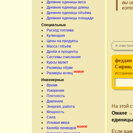
Древние единицы веса
вы и
Древние единицы длины
кото
Древние единицы объёма
Древние единицы площади
Специальные
Расход топлива
Кулинария
Цены на продукты
Масса / объём
Дроби и проценты
Системы счисления
феддан (فدّان‎) в Египте, Суд
Курсы валют
Сирии,
Размеры обуви
новое
Размеры колец
Историчес
Инженерные
Время
Ускорение
Плотность
Давление
На этой 
Энергия, работа
Мощность
Омане
Сила
единицы
Угловая мера
новое
Калибр проводов
Если вам