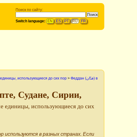
Поиск по сайту:
Switch language:
EN
ES
PT
RU
FR
 единицы, использующиеся до сих пор
>
Феддан (فدّان‎) в
ие единицы, использующиеся до сих
р используются в разных странах. Если