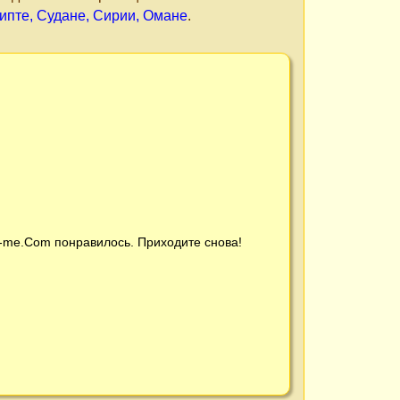
ентины → феддан (فدّان‎) в Египте, Судане, Сирии, Омане
.
t-me.Com
понравилось. Приходите снова!