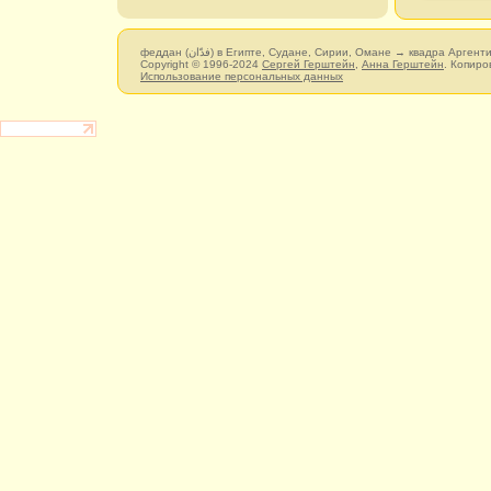
феддан (فدّان‎) в Египте, Судане, Сирии, Омане → квадра Арге
Copyright © 1996-2024
Сергей Герштейн
,
Анна Герштейн
. Копиро
Использование персональных данных