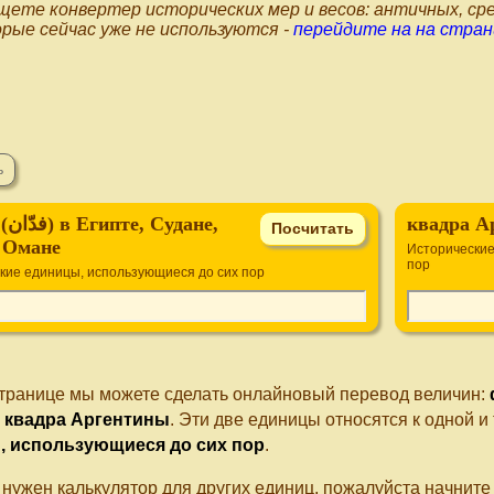
щете конвертер исторических мер и весов: античных, сре
рые сейчас уже не используются -
перейдите на на стран
ане,
квадра А
 Омане
Исторические
пор
кие единицы, использующиеся до сих пор
странице мы можете сделать онлайновый перевод величин:
фе
→
квадра Аргентины
. Эти две единицы относятся к одной и
, использующиеся до сих пор
.
 нужен калькулятор для других единиц, пожалуйста начнит