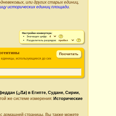
дневековых, или других старых единиц,
ицу исторических единиц площади
.
Настройки конвертера:
Значащих цифр:
?
Разделитель разрядов:
?
ргентины
 единицы, использующиеся до сих
ддан (فدّان‎) в Египте, Судане, Сирии,
 той же системе измерения:
Исторические
е с домашней страницы. Вы также можете