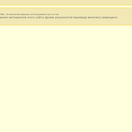
нтины
, Исторические единицы, использующиеся до сих пор
вание материалов этого сайта (кроме результатов перевода величин) запрещено.