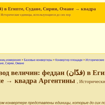
, Исторические единицы, использующиеся до сих пор
иниц измерения
>
Базовые конвертеры
>
Конвертер площади
>
Исторические
ане, Сирии, Омане
ичин: феддан (فدّان‎) в Египте, Судане, Сирии,
е → квадра Аргентины
, Историческ
ом конвертере представлены единицы, которые до сих по