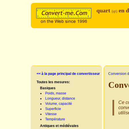
quart
en d
(qt)
<< à la page principal de convertisseur
Conversion d
Toutes les mesures:
Conve
Basiques
Poids, masse
Longueur, distance
Ce co
Volume, capacité
conve
Superficie
utili
Vitesse
Température
Antiques et médiévales