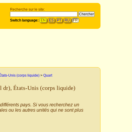
Recherche sur le site:
Switch language:
EN
ES
PT
RU
FR
États-Unis (corps liquide)
>
Quart
fl dr), États-Unis (corps liquide)
 différents pays. Si vous recherchez un
les ou les autres unités qui ne sont plus