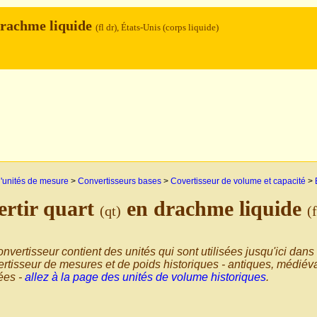
rachme liquide
(fl dr), États-Unis (corps liquide)
'unités de mesure
>
Convertisseurs bases
>
Covertisseur de volume et capacité
>
rtir quart
en drachme liquide
(qt)
(
nvertisseur contient des unités qui sont utilisées jusqu'ici dans
rtisseur de mesures et de poids historiques - antiques, médiéva
sées -
allez à la page des unités de volume historiques
.