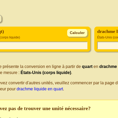
t)
drachme li
(corps liquide)
États-Unis (co
 présente la conversion en ligne à partir de
quart
en
drachme 
e mesure :
États-Unis (corps liquide)
.
evez convertir d'autres unités, veuillez commencer par la page
seur pour
drachme liquide en quart
.
vez pas de trouver une unité nécessaire?