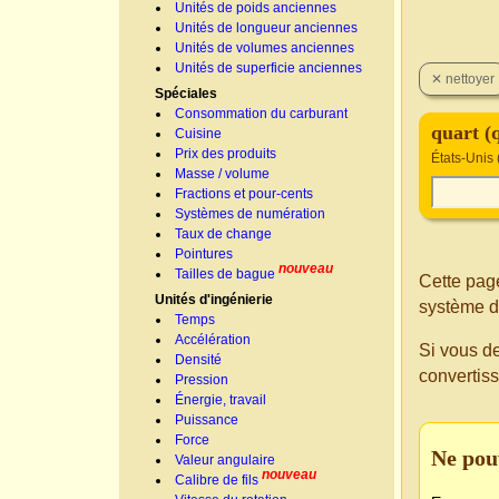
Unités de poids anciennes
Unités de longueur anciennes
Unités de volumes anciennes
Unités de superficie anciennes
Spéciales
Consommation du carburant
quart (q
Cuisine
Prix des produits
États-Unis 
Masse / volume
Fractions et pour-cents
Systèmes de numération
Taux de change
Pointures
nouveau
Tailles de bague
Cette page
Unités d'ingénierie
système d
Temps
Accélération
Si vous d
Densité
convertis
Pression
Énergie, travail
Puissance
Force
Ne pou
Valeur angulaire
nouveau
Calibre de fils