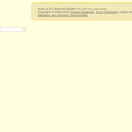
quart
en drachme liquide
(qt)
(fl dr), États-Unis (corps liquide)
Copyright © 1996-2024
Sergey Gershtein
,
Anna Gershtein
. Copier le
Utilisation des donneés personnelles