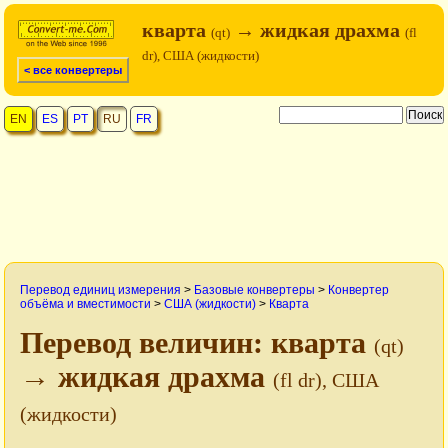
кварта
→ жидкая драхма
(qt)
(fl
dr), США (жидкости)
< все конвертеры
EN
ES
PT
RU
FR
Перевод единиц измерения
>
Базовые конвертеры
>
Конвертер
объёма и вместимости
>
США (жидкости)
>
Кварта
Перевод величин: кварта
(qt)
→ жидкая драхма
(fl dr), США
(жидкости)