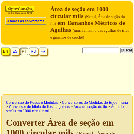
Área de seção em 1000
circular mils
(Kcmil, Área de seção do
< todos os conversores
em Tamanhos Métricos de
fio)
Agulhas
(mm, Tamanho das agulhas de tricô
e ganchos de crochê)
EN
ES
PT
RU
FR
Conversão de Pesos e Medidas
>
Conversores de Medidas de Engenharia
>
Conversor de bitola de fios e agulhas
>
Área de seção do fio
>
Área de
seção em 1000 circular mils
Converter Área de seção em
1000 circular mils
(Kcmil, Área de