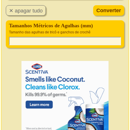
Tamanhos Métricos de Agulhas (mm)
Tamanho das agulhas de tricô e ganchos de crochê