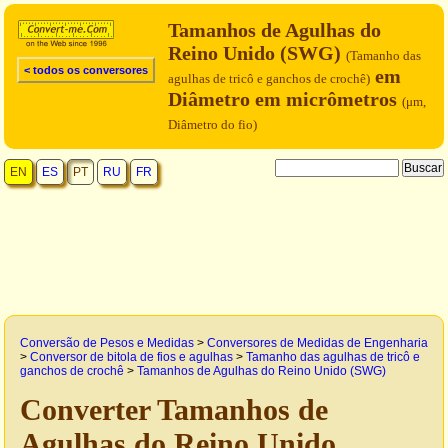
Tamanhos de Agulhas do
Reino Unido (SWG)
(Tamanho das
< todos os conversores
em
agulhas de tricô e ganchos de crochê)
Diâmetro em micrômetros
(μm,
Diâmetro do fio)
EN
ES
PT
RU
FR
Conversão de Pesos e Medidas
>
Conversores de Medidas de Engenharia
>
Conversor de bitola de fios e agulhas
>
Tamanho das agulhas de tricô e
ganchos de crochê
>
Tamanhos de Agulhas do Reino Unido (SWG)
Converter Tamanhos de
Agulhas do Reino Unido