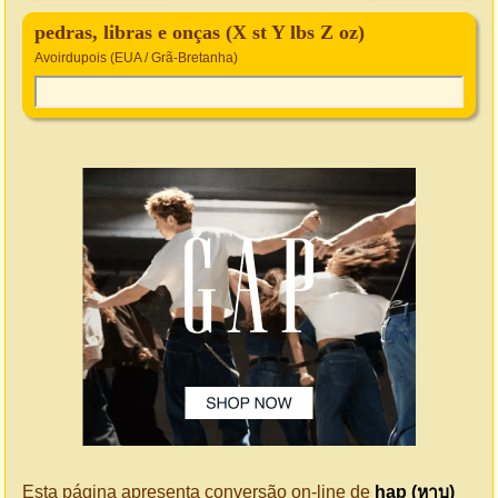
pedras, libras e onças (X st Y lbs Z oz)
Avoirdupois (EUA / Grã-Bretanha)
Esta página apresenta conversão on-line de
hap (หาบ)