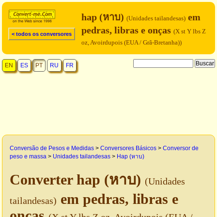
hap (หาบ)
em
(Unidades tailandesas)
pedras, libras e onças
(X st Y lbs Z
< todos os conversores
oz, Avoirdupois (EUA / Grã-Bretanha))
EN
ES
PT
RU
FR
Conversão de Pesos e Medidas
>
Conversores Básicos
>
Conversor de
peso e massa
>
Unidades tailandesas
>
Hap (หาบ)
Converter hap (หาบ)
(Unidades
em pedras, libras e
tailandesas)
onças