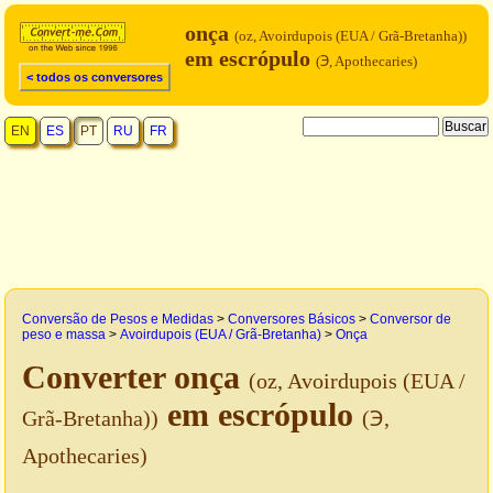
onça
(oz, Avoirdupois (EUA / Grã-Bretanha))
em escrópulo
(℈, Apothecaries)
< todos os conversores
EN
ES
PT
RU
FR
Conversão de Pesos e Medidas
>
Conversores Básicos
>
Conversor de
peso e massa
>
Avoirdupois (EUA / Grã-Bretanha)
>
Onça
Converter onça
(oz, Avoirdupois (EUA /
em escrópulo
Grã-Bretanha))
(℈,
Apothecaries)