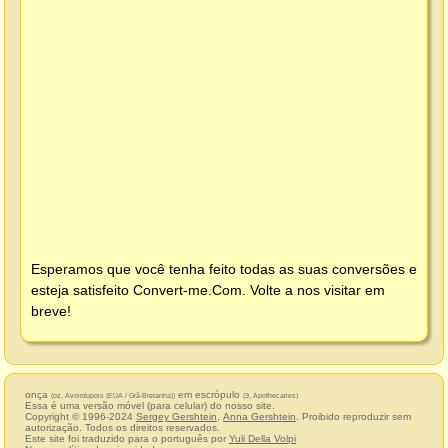
Esperamos que você tenha feito todas as suas conversões e
esteja satisfeito
Convert-me.Com
. Volte a nos visitar em
breve!
onça
em escrópulo
(oz, Avoirdupois (EUA / Grã-Bretanha))
(℈, Apothecaries)
Essa é uma versão móvel (para celular) do nosso site.
Copyright © 1996-2024
Sergey Gershtein
,
Anna Gershtein
. Proibido reproduzir sem
autorização. Todos os direitos reservados.
Este site foi traduzido para o português por
Yuli Della Volpi