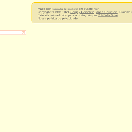
mace (tsin)
em quilate
(Unidades de Hong Kong)
(Troy)
Copyright © 1996-2024
Sergey Gershtein
,
Anna Gershtein
. Proibido
Este site foi traduzido para o português por
Yuli Della Volpi
Nossa política de privacidade