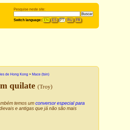
Pesquise neste site:
Switch language:
EN
ES
PT
RU
FR
des de Hong Kong
>
Mace (tsin)
m quilate
(Troy)
 Também temos um
conversor especial para
ievais e antigas que já não são mais