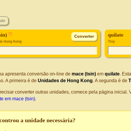
sin)
quilate
!
de Hong Kong
Troy
na apresenta conversão on-line de
mace (tsin)
em
quilate
. Est
o. A primeira é de
Unidades de Hong Kong
. A segunda é de
T
recisar converter outras unidades, comece pela página inicial
te em mace (tsin)
.
controu a unidade necessária?