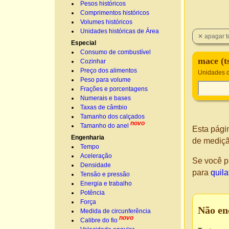
Pesos históricos
Comprimentos históricos
Volumes históricos
Unidades históricas de Área
Especial
Consumo de combustível
mace (t
Cozinhar
Preço dos alimentos
Unidades 
Peso para volume
Frações e porcentagens
Numerais e bases
Taxas de câmbio
Tamanho dos calçados
novo
Tamanho do anel
Esta pági
Engenharia
de mediçã
Tempo
Aceleração
Se você p
Densidade
para
quila
Tensão e pressão
Energia e trabalho
Potência
Força
Não en
Medida de circunferência
novo
Calibre do fio