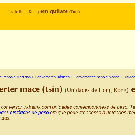
em quilate
Unidades de Hong Kong)
(Troy)
e Pesos e Medidas
>
Conversores Básicos
>
Conversor de peso e massa
>
Unida
rter mace (tsin)
e
(Unidades de Hong Kong)
 conversor trabalha com unidades contemporâneas de peso.
des históricas de peso
em que pode ter acesso à unidades med
zadas.