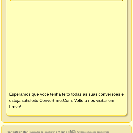
Esperamos que você tenha feito todas as suas conversões e
esteja satisfeito
Convert-me.Com
. Volte a nos visitar em
breve!
candareen (fan)
em liang (市两)
(Unidades de Hong Kong)
(Unidades chinesas desde 1959)