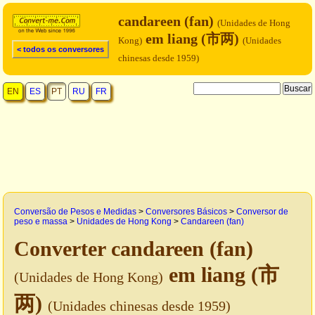
candareen (fan)
(Unidades de Hong
em liang (市两)
Kong)
(Unidades
< todos os conversores
chinesas desde 1959)
EN
ES
PT
RU
FR
Conversão de Pesos e Medidas
>
Conversores Básicos
>
Conversor de
peso e massa
>
Unidades de Hong Kong
>
Candareen (fan)
Converter candareen (fan)
em liang (市
(Unidades de Hong Kong)
两)
(Unidades chinesas desde 1959)