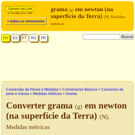
grama
em newton (na
(g)
superfície da Terra)
(N), Medidas
< todos os conversores
métricas
EN
ES
PT
RU
FR
Conversão de Pesos e Medidas
>
Conversores Básicos
>
Conversor de
peso e massa
>
Medidas métricas
>
Grama
Converter grama
em newton
(g)
(na superfície da Terra)
(N),
Medidas métricas