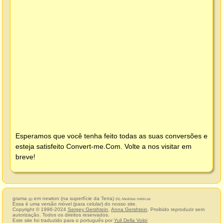
Esperamos que você tenha feito todas as suas conversões e
esteja satisfeito
Convert-me.Com
. Volte a nos visitar em
breve!
grama
em newton (na superfície da Terra)
(g)
(N), Medidas métricas
Essa é uma versão móvel (para celular) do nosso site.
Copyright © 1996-2024
Sergey Gershtein
,
Anna Gershtein
. Proibido reproduzir sem
autorização. Todos os direitos reservados.
Este site foi traduzido para o português por
Yuli Della Volpi