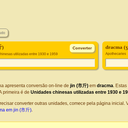
斤)
dracma (ʒ
Apothecaries
hinesas utilizadas entre 1930 e 1959
na apresenta conversão on-line de
jin (市斤)
em
dracma
. Estas
A primeira é de
Unidades chinesas utilizadas entre 1930 e 1
recisar converter outras unidades, comece pela página inicial
ma em jin (市斤)
.