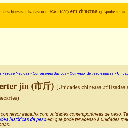
em dracma
dades chinesas utilizadas entre 1930 e 1959)
(ʒ, Apothecaries)
e Pesos e Medidas
>
Conversores Básicos
>
Conversor de peso e massa
>
Unidad
erter jin (市斤)
(Unidades chinesas utilizadas 
hecaries)
 conversor trabalha com unidades contemporâneas de peso.
des históricas de peso
em que pode ter acesso à unidades med
zadas.