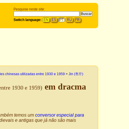
Pesquise neste site:
Switch language:
EN
ES
PT
RU
FR
es chinesas utilizadas entre 1930 e 1959
>
Jin (市斤)
em dracma
entre 1930 e 1959)
 Também temos um
conversor especial para
ievais e antigas que já não são mais