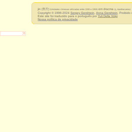
jin (市斤)
em dracma
(Unidades chinesas utilizadas entre 1930 e 1959)
(ʒ, Apothecaries)
Copyright © 1996-2024
Sergey Gershtein
,
Anna Gershtein
. Proibido
Este site foi traduzido para o português por
Yuli Della Volpi
Nossa política de privacidade