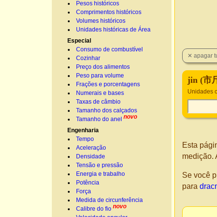
Pesos históricos
Comprimentos históricos
Volumes históricos
Unidades históricas de Área
Especial
Consumo de combustível
Cozinhar
Preço dos alimentos
Peso para volume
jin (市
Frações e porcentagens
Unidades c
Numerais e bases
Taxas de câmbio
Tamanho dos calçados
novo
Tamanho do anel
Engenharia
Tempo
Esta pági
Aceleração
medição. 
Densidade
Tensão e pressão
Energia e trabalho
Se você p
Potência
para
drac
Força
Medida de circunferência
novo
Calibre do fio