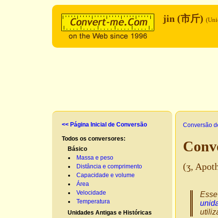
jin (市斤)
(Uni
<< Página Inicial de Conversão
Conversão d
Todos os conversores:
Conv
Básico
Massa e peso
(ʒ, Apot
Distância e comprimento
Capacidade e volume
Área
Velocidade
Esse
Temperatura
unida
utili
Unidades Antigas e Históricas