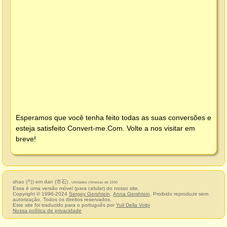
Esperamos que você tenha feito todas as suas conversões e
esteja satisfeito
Convert-me.Com
. Volte a nos visitar em
breve!
shao (勺) em dan (市石)
, Unidades chinesas de 1930
Essa é uma versão móvel (para celular) do nosso site.
Copyright © 1996-2024
Sergey Gershtein
,
Anna Gershtein
. Proibido reproduzir sem
autorização. Todos os direitos reservados.
Este site foi traduzido para o português por
Yuli Della Volpi
Nossa política de privacidade