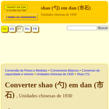
shao (勺) em dan (市石)
,
Unidades chinesas de 1930
< todos os conversores
EN
ES
PT
RU
FR
Conversão de Pesos e Medidas
>
Conversores Básicos
>
Conversor de
capacidade e volume
>
Unidades chinesas de 1930
>
Shao (勺)
Converter shao (勺) em dan (市
石)
, Unidades chinesas de 1930