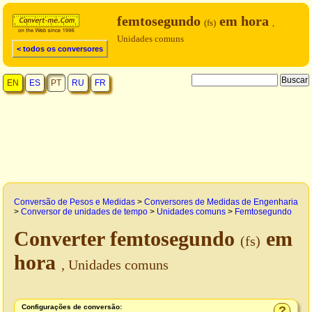
femtosegundo
em hora
(fs)
,
Unidades comuns
< todos os conversores
EN
ES
PT
RU
FR
Conversão de Pesos e Medidas
>
Conversores de Medidas de Engenharia
>
Conversor de unidades de tempo
>
Unidades comuns
>
Femtosegundo
Converter femtosegundo
em
(fs)
hora
, Unidades comuns
Configurações de conversão:
?