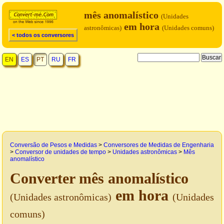
mês anomalístico
(Unidades
em hora
astronômicas)
(Unidades comuns)
< todos os conversores
EN
ES
PT
RU
FR
Conversão de Pesos e Medidas
>
Conversores de Medidas de Engenharia
>
Conversor de unidades de tempo
>
Unidades astronômicas
>
Mês
anomalístico
Converter mês anomalístico
em hora
(Unidades astronômicas)
(Unidades
comuns)