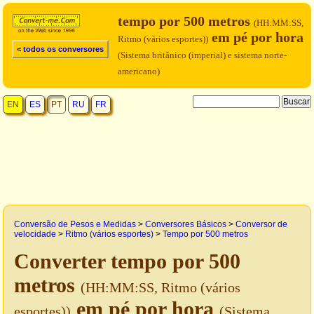
tempo por 500 metros
(HH:MM:SS,
em pé por hora
Ritmo (vários esportes))
< todos os conversores
(Sistema britânico (imperial) e sistema norte-
americano)
EN
ES
PT
RU
FR
Conversão de Pesos e Medidas
>
Conversores Básicos
>
Conversor de
velocidade
>
Ritmo (vários esportes)
>
Tempo por 500 metros
Converter tempo por 500
metros
(HH:MM:SS, Ritmo (vários
em pé por hora
esportes))
(Sistema