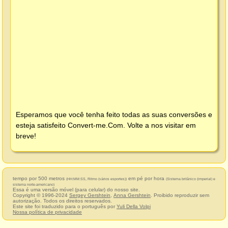
Esperamos que você tenha feito todas as suas conversões e
esteja satisfeito
Convert-me.Com
. Volte a nos visitar em
breve!
tempo por 500 metros
em pé por hora
(HH:MM:SS, Ritmo (vários esportes))
(Sistema britânico (imperial) e
sistema norte-americano)
Essa é uma versão móvel (para celular) do nosso site.
Copyright © 1996-2024
Sergey Gershtein
,
Anna Gershtein
. Proibido reproduzir sem
autorização. Todos os direitos reservados.
Este site foi traduzido para o português por
Yuli Della Volpi
Nossa política de privacidade