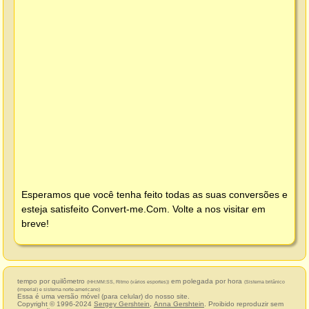
Esperamos que você tenha feito todas as suas conversões e
esteja satisfeito
Convert-me.Com
. Volte a nos visitar em
breve!
tempo por quilômetro
em polegada por hora
(HH:MM:SS, Ritmo (vários esportes))
(Sistema britânico
(imperial) e sistema norte-americano)
Essa é uma versão móvel (para celular) do nosso site.
Copyright © 1996-2024
Sergey Gershtein
,
Anna Gershtein
. Proibido reproduzir sem