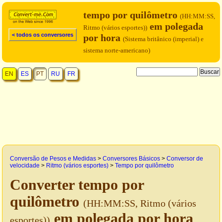
tempo por quilômetro
(HH:MM:SS,
em polegada
Ritmo (vários esportes))
< todos os conversores
por hora
(Sistema britânico (imperial) e
sistema norte-americano)
EN
ES
PT
RU
FR
Conversão de Pesos e Medidas
>
Conversores Básicos
>
Conversor de
velocidade
>
Ritmo (vários esportes)
>
Tempo por quilômetro
Converter tempo por
quilômetro
(HH:MM:SS, Ritmo (vários
em polegada por hora
esportes))