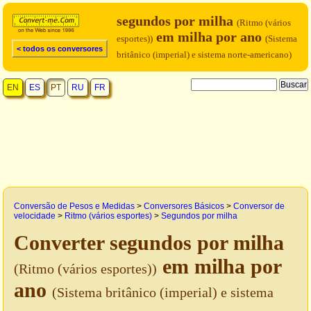
segundos por milha
(Ritmo (vários
em milha por ano
esportes))
(Sistema
< todos os conversores
britânico (imperial) e sistema norte-americano)
EN
ES
PT
RU
FR
Conversão de Pesos e Medidas
>
Conversores Básicos
>
Conversor de
velocidade
>
Ritmo (vários esportes)
>
Segundos por milha
Converter segundos por milha
em milha por
(Ritmo (vários esportes))
ano
(Sistema britânico (imperial) e sistema