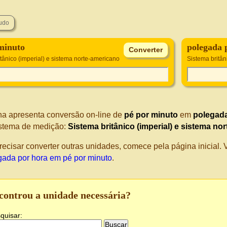
minuto
polegada 
tânico (imperial) e sistema norte-americano
Sistema britân
na apresenta conversão on-line de
pé por minuto
em
polegada
stema de medição:
Sistema britânico (imperial) e sistema no
recisar converter outras unidades, comece pela página inicial
gada por hora em pé por minuto
.
controu a unidade necessária?
quisar: