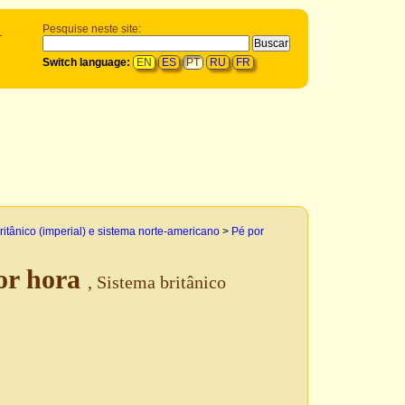
Pesquise neste site:
-
Switch language:
EN
ES
PT
RU
FR
ritânico (imperial) e sistema norte-americano
>
Pé por
or hora
, Sistema britânico