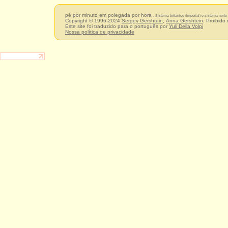
pé por minuto em polegada por hora
, Sistema britânico (imperial) e sistema nort
Copyright © 1996-2024
Sergey Gershtein
,
Anna Gershtein
. Proibido
Este site foi traduzido para o português por
Yuli Della Volpi
Nossa política de privacidade