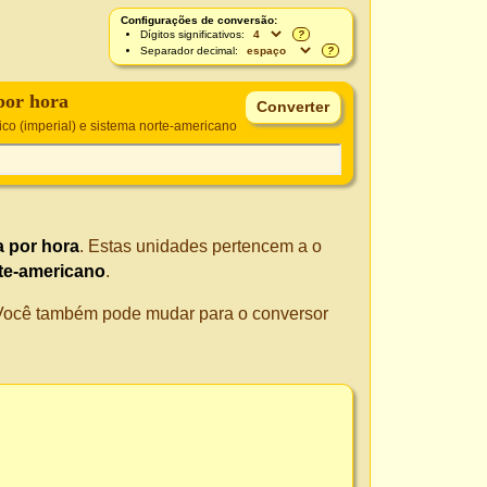
Configurações de conversão:
Dígitos significativos:
?
Separador decimal:
?
por hora
ico (imperial) e sistema norte-americano
 por hora
. Estas unidades pertencem a o
rte-americano
.
. Você também pode mudar para o conversor