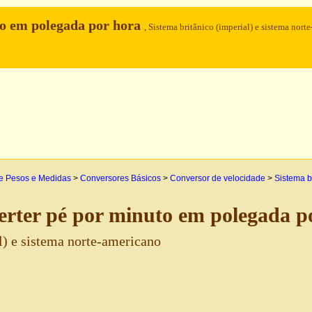
o em polegada por hora
, Sistema britânico (imperial) e sistema norte
e Pesos e Medidas
>
Conversores Básicos
>
Conversor de velocidade
>
Sistema b
rter pé por minuto em polegada p
l) e sistema norte-americano