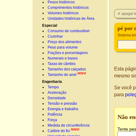
Pesos históricos
Comprimentos históricos
Volumes históricos
Unidades históricas de Área
Especial
pé por 
Consumo de combustível
Sistema bri
Cozinhar
Preço dos alimentos
Peso para volume
Frações e porcentagens
Numerais e bases
Taxas de câmbio
Esta pági
Tamanho dos calçados
novo
Tamanho do anel
mesmo si
Engenharia
Se você p
Tempo
Aceleração
para
pole
Densidade
Tensão e pressão
Energia e trabalho
Potência
Não en
Força
Medida de circunferência
Tente pes
novo
Calibre do fio