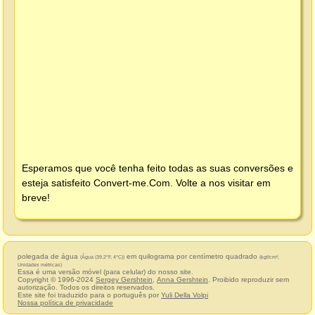
Esperamos que você tenha feito todas as suas conversões e
esteja satisfeito
Convert-me.Com
. Volte a nos visitar em
breve!
polegada de água
em quilograma por centímetro quadrado
(Água (39.2°F, 4°C))
(kgf/cm²,
Unidades métricas)
Essa é uma versão móvel (para celular) do nosso site.
Copyright © 1996-2024
Sergey Gershtein
,
Anna Gershtein
. Proibido reproduzir sem
autorização. Todos os direitos reservados.
Este site foi traduzido para o português por
Yuli Della Volpi
Nossa política de privacidade