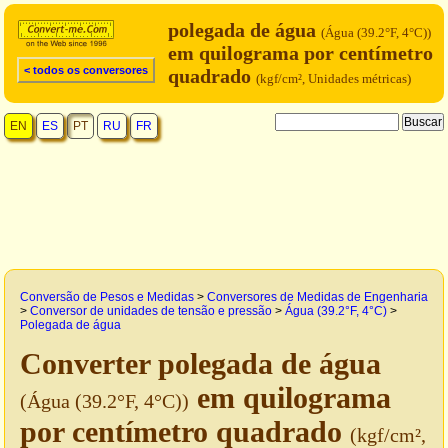
polegada de água
(Água (39.2°F, 4°C))
em quilograma por centímetro
< todos os conversores
quadrado
(kgf/cm², Unidades métricas)
EN
ES
PT
RU
FR
Conversão de Pesos e Medidas
>
Conversores de Medidas de Engenharia
>
Conversor de unidades de tensão e pressão
>
Água (39.2°F, 4°C)
>
Polegada de água
Converter polegada de água
em quilograma
(Água (39.2°F, 4°C))
por centímetro quadrado
(kgf/cm²,