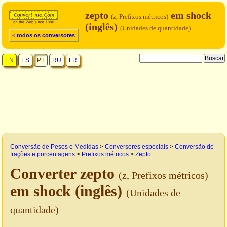
zepto
em shock
(z, Prefixos métricos)
(inglês)
(Unidades de quantidade)
< todos os conversores
EN
ES
PT
RU
FR
Conversão de Pesos e Medidas
>
Conversores especiais
>
Conversão de
frações e porcentagens
>
Prefixos métricos
>
Zepto
Converter zepto
(z, Prefixos métricos)
em shock (inglês)
(Unidades de
quantidade)