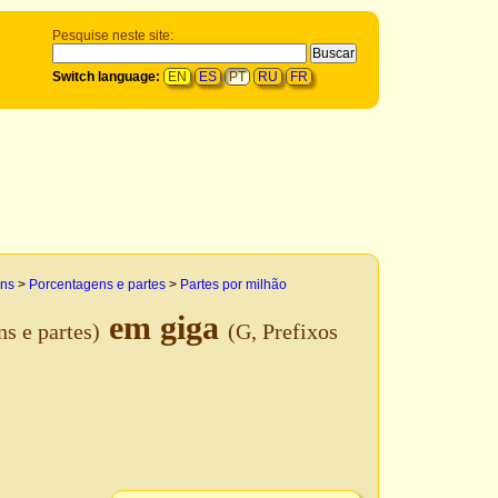
Pesquise neste site:
Switch language:
EN
ES
PT
RU
FR
ens
>
Porcentagens e partes
>
Partes por milhão
em giga
s e partes)
(G, Prefixos