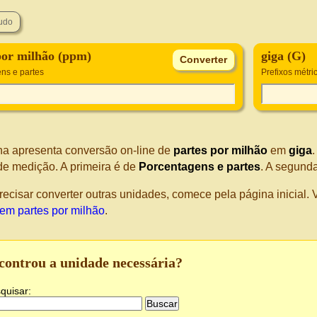
por milhão (ppm)
giga (G)
ns e partes
Prefixos métri
na apresenta conversão on-line de
partes por milhão
em
giga
de medição. A primeira é de
Porcentagens e partes
. A segund
recisar converter outras unidades, comece pela página inicial
 em partes por milhão
.
controu a unidade necessária?
quisar: