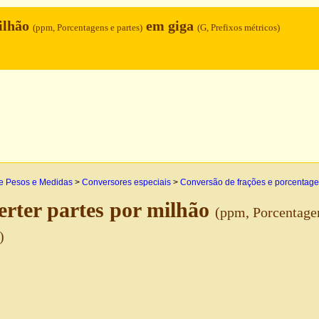
ilhão
em giga
(ppm, Porcentagens e partes)
(G, Prefixos métricos)
e Pesos e Medidas
>
Conversores especiais
>
Conversão de frações e porcentag
rter partes por milhão
(ppm, Porcentagen
)