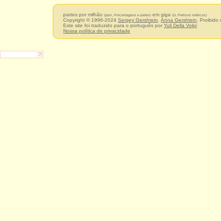
partes por milhão
em giga
(ppm, Porcentagens e partes)
(G, Prefixos métricos)
Copyright © 1996-2024
Sergey Gershtein
,
Anna Gershtein
. Proibido
Este site foi traduzido para o português por
Yuli Della Volpi
Nossa política de privacidade