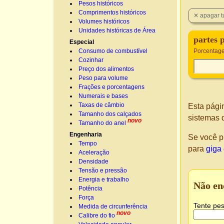
Pesos históricos
Comprimentos históricos
Volumes históricos
Unidades históricas de Área
partes 
Especial
Consumo de combustível
Porcentage
Cozinhar
Preço dos alimentos
Peso para volume
Frações e porcentagens
Numerais e bases
Taxas de câmbio
Esta pági
Tamanho dos calçados
sistemas 
novo
Tamanho do anel
Engenharia
Se você p
Tempo
para
giga
Aceleração
Densidade
Tensão e pressão
Energia e trabalho
Não en
Potência
Força
Tente pes
Medida de circunferência
novo
Calibre do fio