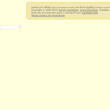
partes por milhão
em flock (inglês)
(ppm, Porcentagens e partes)
(Unidades de quan
Copyright © 1996-2024
Sergey Gershtein
,
Anna Gershtein
. Proibido
Este site foi traduzido para o português por
Yuli Della Volpi
Nossa política de privacidade