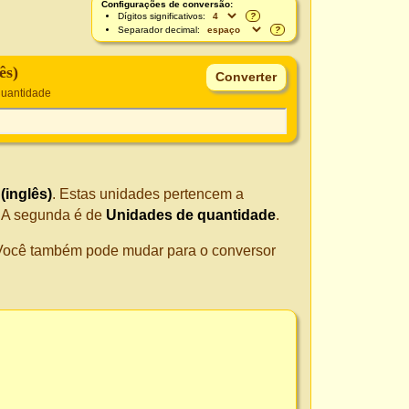
Configurações de conversão:
Dígitos significativos:
?
Separador decimal:
?
ês)
quantidade
 (inglês)
. Estas unidades pertencem a
. A segunda é de
Unidades de quantidade
.
. Você também pode mudar para o conversor