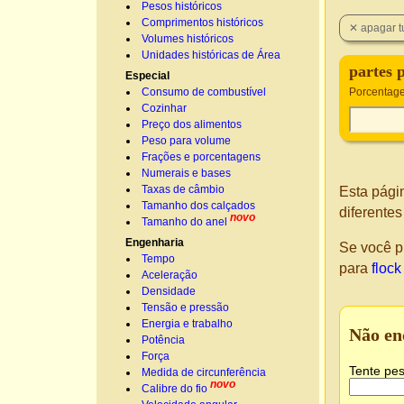
Pesos históricos
Comprimentos históricos
Volumes históricos
Unidades históricas de Área
partes 
Especial
Consumo de combustível
Porcentage
Cozinhar
Preço dos alimentos
Peso para volume
Frações e porcentagens
Numerais e bases
Taxas de câmbio
Esta pági
Tamanho dos calçados
diferente
novo
Tamanho do anel
Engenharia
Se você p
Tempo
para
flock
Aceleração
Densidade
Tensão e pressão
Energia e trabalho
Não en
Potência
Força
Tente pes
Medida de circunferência
novo
Calibre do fio