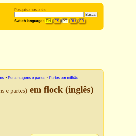
Pesquise neste site:
Switch language:
EN
ES
PT
RU
FR
ens
>
Porcentagens e partes
>
Partes por milhão
em flock (inglês)
s e partes)