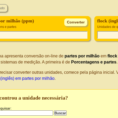
por milhão (ppm)
flock (ingl
ns e partes
Unidades de 
na apresenta conversão on-line de
partes por milhão
em
flock
s sistemas de medição. A primeira é de
Porcentagens e partes
recisar converter outras unidades, comece pela página inicial
 (inglês) em partes por milhão
.
controu a unidade necessária?
quisar: