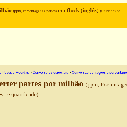
ilhão
em flock (inglês)
(ppm, Porcentagens e partes)
(Unidades de
e Pesos e Medidas
>
Conversores especiais
>
Conversão de frações e porcentag
rter partes por milhão
(ppm, Porcentagen
s de quantidade)